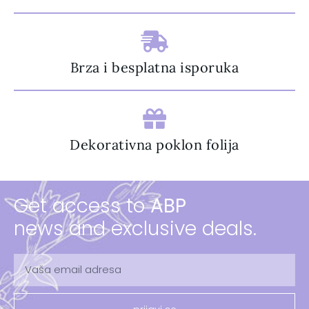
Brza i besplatna isporuka
Dekorativna poklon folija
Get access to
ABP
news and exclusive deals.