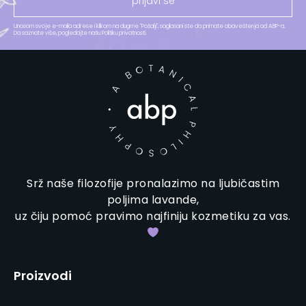
prijavi se
Unosom svoje e-maila adrese i klikom na dugme "Pošalji", saglasani ste da primate obaveštenja od ABP-a.
Da saznate više, pogledajte našu Politiku privatnosti.​
Srž naše filozofije pronalazimo na ljubičastim
poljima lavande,
uz čiju pomoć pravimo najfiniju kozmetiku za vas.
Proizvodi