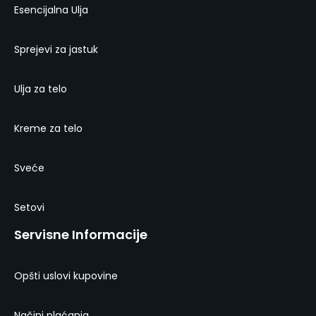
Esencijalna Ulja
Sprejevi za jastuk
Ulja za telo
Kreme za telo
Sveće
Setovi
Servisne Informacije
Opšti uslovi kupovine
Načini plaćanja