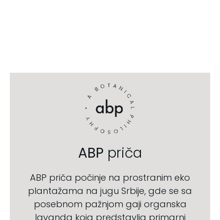
ABP
priča
ABP priča počinje na prostranim eko
plantažama na jugu Srbije, gde se sa
posebnom pažnjom gaji organska
lavanda koja predstavlja primarni