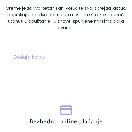
Vreme je za kvalitetan san. Poručite svoj sprej za jastuk,
poprskajte ga dva do tri puta i osetite šta zaista znači
p
utonuti u opuštanje i u snove ispunjene mirisima polja
lavande.
Dodaj u korpu
Bezbedno online plaćanje