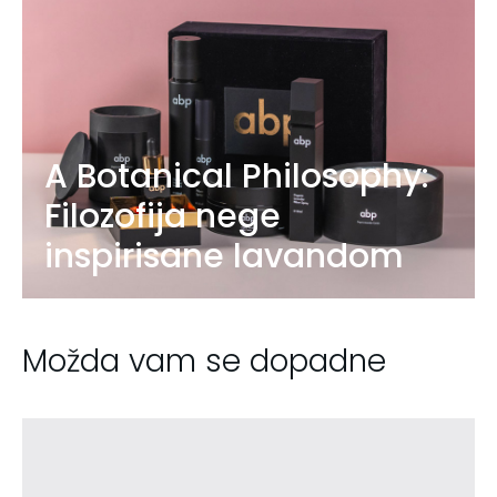
A Botanical Philosophy:
Filozofija nege
inspirisane lavandom
Možda vam se dopadne