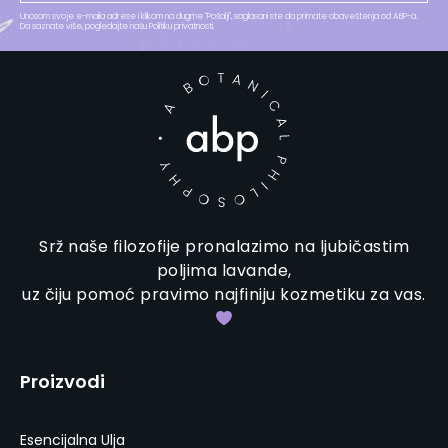
Unosom svoje e-maila adrese i klikom na dugme "Pošalji", saglasani ste da primate obaveštenja od ABP-a.
Da saznate više, pogledajte našu Politiku privatnosti.​
Srž naše filozofije pronalazimo na ljubičastim
poljima lavande,
uz čiju pomoć pravimo najfiniju kozmetiku za vas.
Proizvodi
Esencijalna Ulja