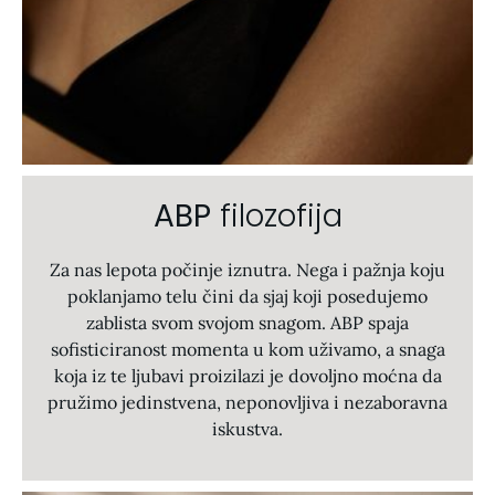
ABP
filozofija
Za nas lepota počinje iznutra. Nega i pažnja koju
poklanjamo telu čini da sjaj koji posedujemo
zablista svom svojom snagom. ABP spaja
sofisticiranost momenta u kom uživamo, a snaga
koja iz te ljubavi proizilazi je dovoljno moćna da
pružimo jedinstvena, neponovljiva i nezaboravna
iskustva.