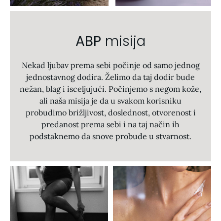
ABP
misija
Nekad ljubav prema sebi počinje od samo jednog
jednostavnog dodira. Želimo da taj dodir bude
nežan, blag i isceljujući. Počinjemo s negom kože,
ali naša misija je da u svakom korisniku
probudimo brižljivost, doslednost, otvorenost i
predanost prema sebi i na taj način ih
podstaknemo da snove probude u stvarnost.