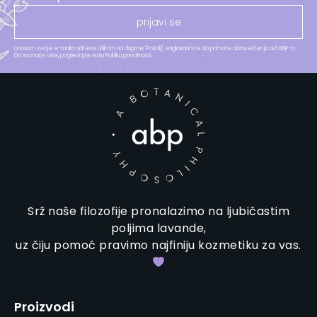
prijavi se
Unosom svoje e-maila adrese i klikom na dugme "Pošalji", saglasani ste da primate obaveštenja od ABP-a.
Da saznate više, pogledajte našu Politiku privatnosti.​
Srž naše filozofije pronalazimo na ljubičastim
poljima lavande,
uz čiju pomoć pravimo najfiniju kozmetiku za vas.
Proizvodi