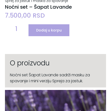
Sprej za jastuk i maska za spavanje
Noćni set – Šapat Lavande
7.500,00
RSD
Dodaj u korpu
O proizvodu
Noćni set Šapat Lavande sadrži masku za
spavanje i mini verziju Spreja za jastuk.